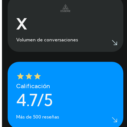
5
X
Volumen de conversaciones
Calificación
4.7/5
Más de 500 reseñas