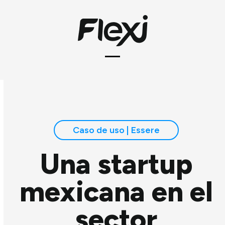
Skip
to
content
Open
Close
mobile
mobile
menu
menu
Caso de uso | Essere
Una startup
mexicana en el
sector