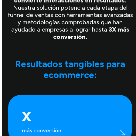
convierte interacciones en resultados.
Nuestra solución potencia cada etapa del
funnel de ventas con herramientas avanzadas
y metodologías comprobadas que han
ayudado a empresas a lograr hasta
3X más
conversión.
Resultados tangibles para
ecommerce:
3
x
más conversión