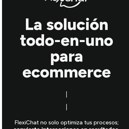
La solución
todo-en-uno
para
ecommerce
Comenzar ahora
FlexiChat no solo optimiza tus procesos;