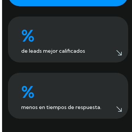
80
%
de leads mejor calificados
85
%
menos en tiempos de respuesta.