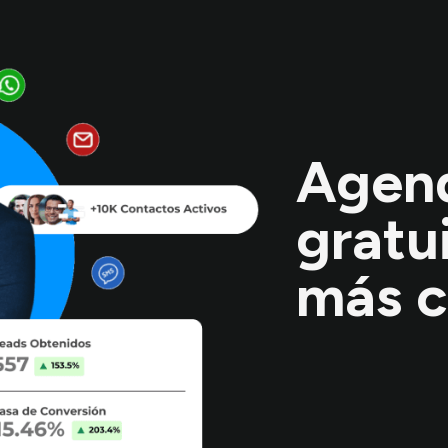
Agen
gratu
más c