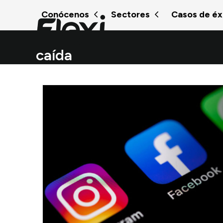
Skip
Conócenos
Sectores
Casos de éx
to
content
caída