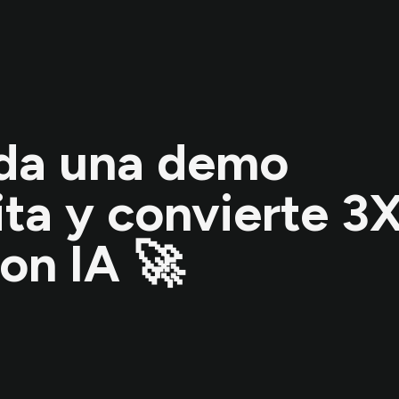
da una demo
ita y convierte 3
on IA 🚀