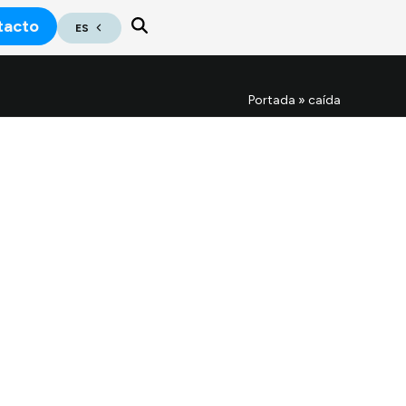
tacto
ES
Portada
»
caída