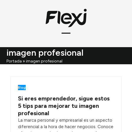
Skip
to
content
Open
Close
mobile
mobile
imagen profesional
menu
menu
Portada
»
imagen profesional
Blog
Si eres emprendedor, sigue estos
5 tips para mejorar tu imagen
profesional
La marca personal y empresarial es un aspecto
diferencial a la hora de hacer negocios. Conoce