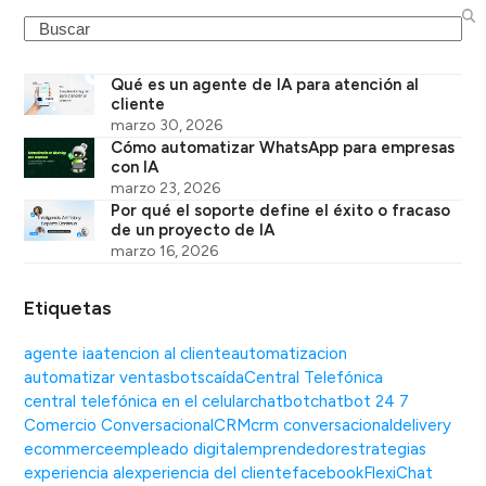
Search
Qué es un agente de IA para atención al
cliente
marzo 30, 2026
Cómo automatizar WhatsApp para empresas
con IA
marzo 23, 2026
Por qué el soporte define el éxito o fracaso
de un proyecto de IA
marzo 16, 2026
Etiquetas
agente ia
atencion al cliente
automatizacion
automatizar ventas
bots
caída
Central Telefónica
central telefónica en el celular
chatbot
chatbot 24 7
Comercio Conversacional
CRM
crm conversacional
delivery
ecommerce
empleado digital
emprendedor
estrategias
experiencia al
experiencia del cliente
facebook
FlexiChat