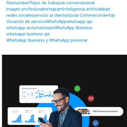
flexinumber
Flujos de trabajo
ia conversacional
imagen profesional
instagram
Inteligencia artificial
lead
redes sociales
servicio al cliente
Social Commerce
Ventas
Vocación de servicio
WhatsApp
whatsapp api
whatsapp automatizado
WhatsApp Business
whatsapp business api
WhatsApp Business y WhatsApp personal