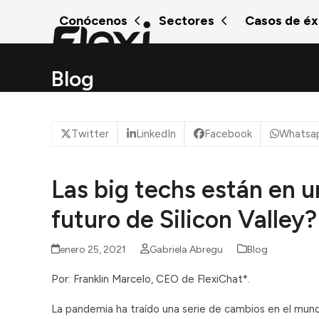
Skip
Conócenos
Sectores
Casos de éx
to
content
Blog
Twitter
LinkedIn
Facebook
Whatsa
Las big techs están en u
futuro de Silicon Valley?
enero 25, 2021
Gabriela Abregu
Blog
Por: Franklin Marcelo, CEO de FlexiChat*.
La pandemia ha traído una serie de cambios en el mundo