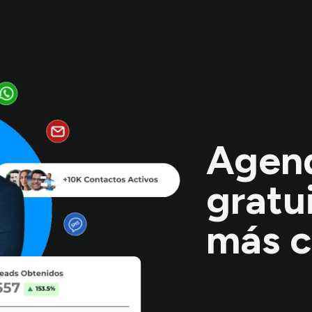
Agen
gratu
más c