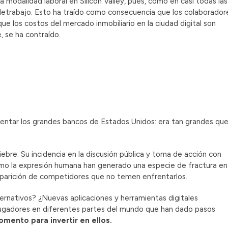
a modalidad laboral en Silicon Valley, pues, como en casi todas las
letrabajo. Esto ha traído como consecuencia que los colaborador
que los costos del mercado inmobiliario en la ciudad digital son
, se ha contraído.
nfrentar los grandes bancos de Estados Unidos: era tan grandes qu
ebre. Su incidencia en la discusión pública y toma de acción con
como la expresión humana han generado una especie de fractura en
a aparición de competidores que no temen enfrentarlos.
ernativos? ¿Nuevas aplicaciones y herramientas digitales
 jugadores en diferentes partes del mundo que han dado pasos
mento para invertir en ellos.