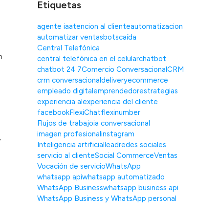
Etiquetas
agente ia
atencion al cliente
automatizacion
automatizar ventas
bots
caída
Central Telefónica
n
central telefónica en el celular
chatbot
chatbot 24 7
Comercio Conversacional
CRM
crm conversacional
delivery
ecommerce
empleado digital
emprendedor
estrategias
experiencia al
experiencia del cliente
facebook
FlexiChat
flexinumber
Flujos de trabajo
ia conversacional
imagen profesional
instagram
r
Inteligencia artificial
lead
redes sociales
servicio al cliente
Social Commerce
Ventas
Vocación de servicio
WhatsApp
whatsapp api
whatsapp automatizado
WhatsApp Business
whatsapp business api
WhatsApp Business y WhatsApp personal