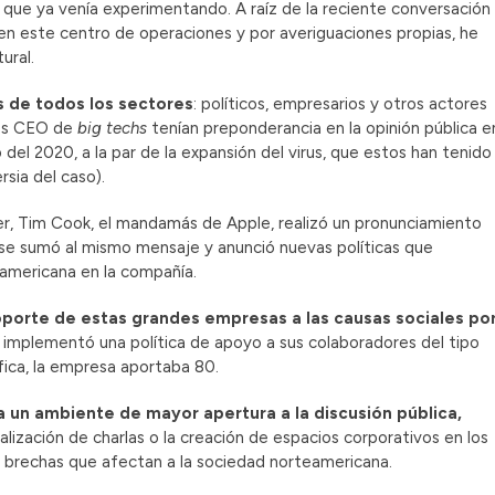
 que ya venía experimentando. A raíz de la reciente conversación
en este centro de operaciones y por averiguaciones propias, he
tural.
es de todos los sectores
: políticos, empresarios y otros actores
 los CEO de
big techs
tenían preponderancia en la opinión pública e
o del 2020, a la par de la expansión del virus, que estos han tenido
sia del caso).
r, Tim Cook, el mandamás de Apple, realizó un pronunciamiento
 se sumó al mismo mensaje y anunció nuevas políticas que
oamericana en la compañía.
oporte de estas grandes empresas a las causas sociales po
 e implementó una política de apoyo a sus colaboradores del tipo
fica, la empresa aportaba 80.
ra un ambiente de mayor apertura a la discusión pública,
ealización de charlas o la creación de espacios corporativos en los
 brechas que afectan a la sociedad norteamericana.