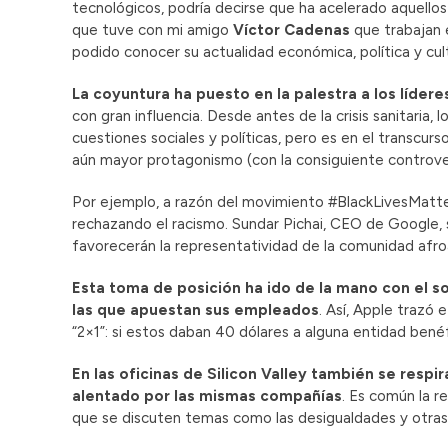
tecnológicos, podría decirse que ha acelerado aquellos
que tuve con mi amigo
Víctor Cadenas
que trabajan 
podido conocer su actualidad económica, política y cul
La coyuntura ha puesto en la palestra a los líder
con gran influencia. Desde antes de la crisis sanitaria,
cuestiones sociales y políticas, pero es en el transcurs
aún mayor protagonismo (con la consiguiente controver
Por ejemplo, a razón del movimiento #BlackLivesMatte
rechazando el racismo. Sundar Pichai, CEO de Google,
favorecerán la representatividad de la comunidad afr
Esta toma de posición ha ido de la mano con el s
las que apuestan sus empleados
. Así, Apple trazó
“2×1”: si estos daban 40 dólares a alguna entidad bené
En las oficinas de Silicon Valley también se respi
alentado por las mismas compañías
. Es común la r
que se discuten temas como las desigualdades y otras