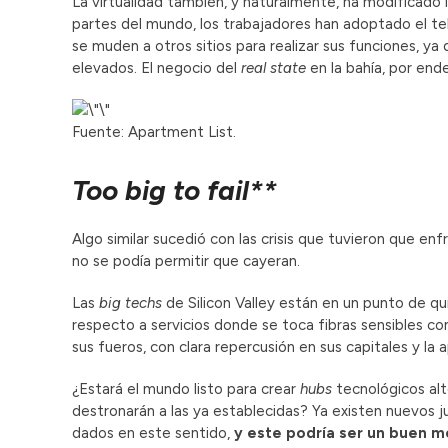
La virtualidad también, y naturalmente, ha modificado l
partes del mundo, los trabajadores han adoptado el te
se muden a otros sitios para realizar sus funciones, ya 
elevados. El negocio del
real state
en la bahía, por ende
Fuente: Apartment List.
Too big to fail**
Algo similar sucedió con las crisis que tuvieron que e
no se podía permitir que cayeran.
Las
big techs
de Silicon Valley están en un punto de qui
respecto a servicios donde se toca fibras sensibles 
sus fueros, con clara repercusión en sus capitales y l
¿Estará el mundo listo para crear
hubs
tecnológicos alt
destronarán a las ya establecidas? Ya existen nuevos
dados en este sentido,
y este podría ser un buen mo