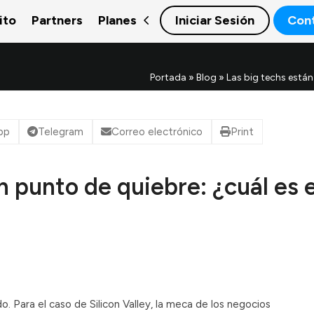
ito
Partners
Planes
Iniciar Sesión
Con
Portada
»
Blog
»
Las big techs están 
pp
Telegram
Correo electrónico
Print
n punto de quiebre: ¿cuál es e
. Para el caso de Silicon Valley, la meca de los negocios