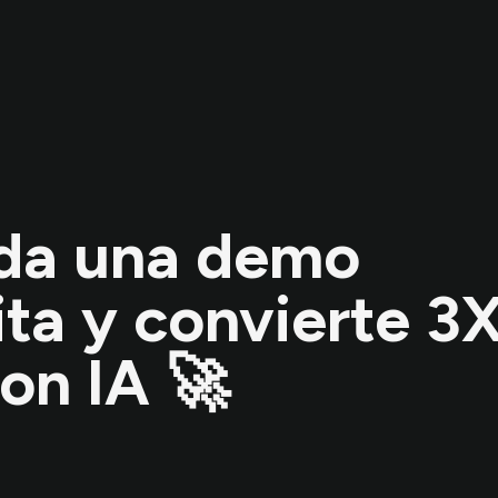
da una demo
ita y convierte 3
on IA 🚀