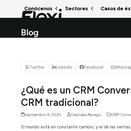
Skip
Conócenos
Sectores
Casos de éx
to
content
Blog
Twitter
LinkedIn
Facebook
Whatsa
¿Qué es un CRM Convers
CRM tradicional?
septiembre 9, 2025
Gabriela Abregu
CRM Conve
El mundo está en constante cambio, y el de las ventas, l