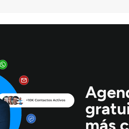
Agen
gratu
más c