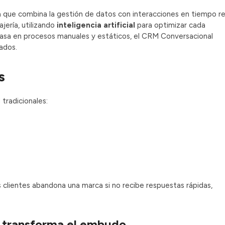
que combina la gestión de datos con interacciones en tiempo re
ería, utilizando
inteligencia artificial
para optimizar cada
basa en procesos manuales y estáticos, el CRM Conversacional
tados.
s
tradicionales:
.
 clientes abandona una marca si no recibe respuestas rápidas,
e transforma el embudo