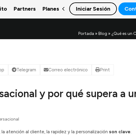
ito
Partners
Planes
Iniciar Sesión
Con
Portada
»
Blog
»
¿Qué es un C
pp
Telegram
Correo electrónico
Print
acional y por qué supera a u
rsacional
a atención al cliente, la rapidez y la personalización
son clave
.