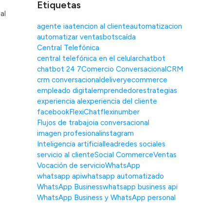
Etiquetas
al
agente ia
atencion al cliente
automatizacion
automatizar ventas
bots
caída
Central Telefónica
central telefónica en el celular
chatbot
chatbot 24 7
Comercio Conversacional
CRM
crm conversacional
delivery
ecommerce
empleado digital
emprendedor
estrategias
experiencia al
experiencia del cliente
facebook
FlexiChat
flexinumber
Flujos de trabajo
ia conversacional
imagen profesional
instagram
Inteligencia artificial
lead
redes sociales
servicio al cliente
Social Commerce
Ventas
Vocación de servicio
WhatsApp
whatsapp api
whatsapp automatizado
WhatsApp Business
whatsapp business api
WhatsApp Business y WhatsApp personal