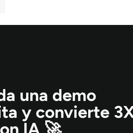
da una demo
ita y convierte 3
on IA 🚀