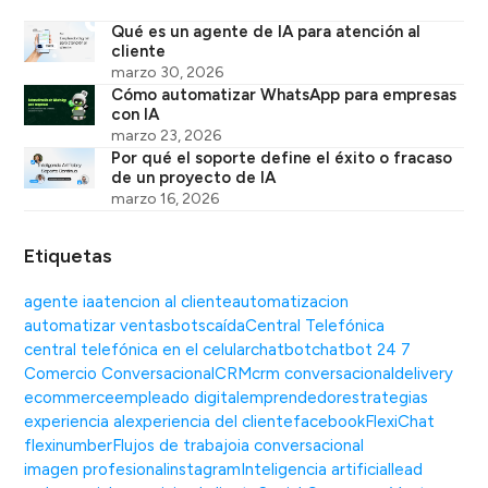
Qué es un agente de IA para atención al
cliente
marzo 30, 2026
Cómo automatizar WhatsApp para empresas
con IA
marzo 23, 2026
Por qué el soporte define el éxito o fracaso
de un proyecto de IA
marzo 16, 2026
Etiquetas
agente ia
atencion al cliente
automatizacion
automatizar ventas
bots
caída
Central Telefónica
central telefónica en el celular
chatbot
chatbot 24 7
Comercio Conversacional
CRM
crm conversacional
delivery
ecommerce
empleado digital
emprendedor
estrategias
experiencia al
experiencia del cliente
facebook
FlexiChat
flexinumber
Flujos de trabajo
ia conversacional
imagen profesional
instagram
Inteligencia artificial
lead