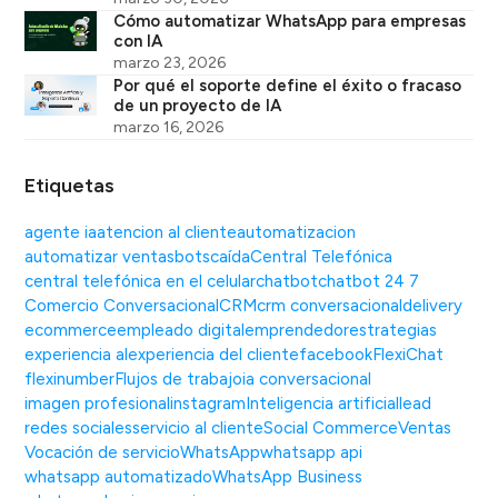
Cómo automatizar WhatsApp para empresas
con IA
marzo 23, 2026
Por qué el soporte define el éxito o fracaso
de un proyecto de IA
marzo 16, 2026
Etiquetas
agente ia
atencion al cliente
automatizacion
automatizar ventas
bots
caída
Central Telefónica
central telefónica en el celular
chatbot
chatbot 24 7
Comercio Conversacional
CRM
crm conversacional
delivery
ecommerce
empleado digital
emprendedor
estrategias
experiencia al
experiencia del cliente
facebook
FlexiChat
flexinumber
Flujos de trabajo
ia conversacional
imagen profesional
instagram
Inteligencia artificial
lead
redes sociales
servicio al cliente
Social Commerce
Ventas
Vocación de servicio
WhatsApp
whatsapp api
whatsapp automatizado
WhatsApp Business